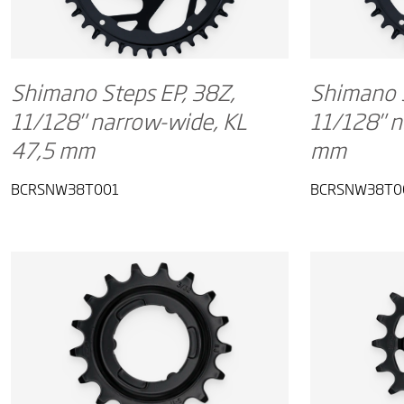
Shimano Steps EP, 38Z,
Shimano S
11/128" narrow-wide, KL
11/128" n
47,5 mm
mm
BCRSNW38T001
BCRSNW38T0