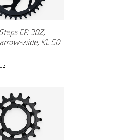
teps EP, 38Z,
arrow-wide, KL 50
02