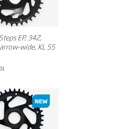
teps EP, 34Z,
arrow-wide, KL 55
01