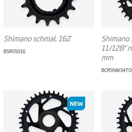
Shimano schmal, 16Z
Shimano S
11/128" n
BSRS5016
mm
BCRSNW34T0