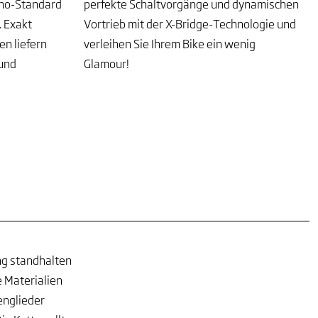
ano-Standard
perfekte Schaltvorgänge und dynamischen
. Exakt
Vortrieb mit der X-Bridge-Technologie und
n liefern
verleihen Sie Ihrem Bike ein wenig
 und
Glamour!
ng standhalten
e Materialien
englieder