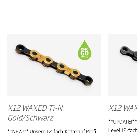
X12 WAXED Ti-N
X12 WAX
Gold/Schwarz
**UPDATE!** 
Level 12-fach
**NEW!** Unsere 12-fach-Kette auf Profi-