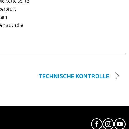
e Kette sollte
berprüft
 dem
en auch die
TECHNISCHE KONTROLLE