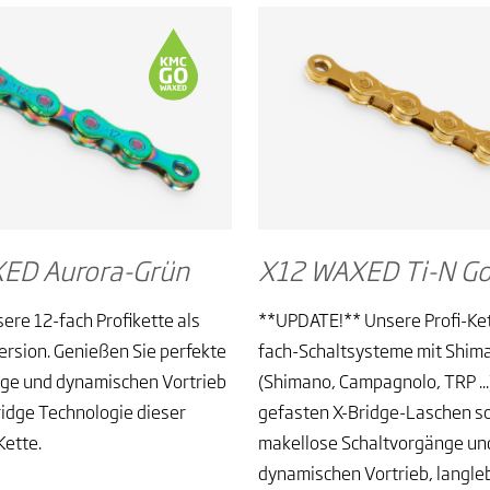
ED Aurora-Grün
X12 WAXED Ti-N Go
ere 12-fach Profikette als
**UPDATE!** Unsere Profi-Ket
rsion. Genießen Sie perfekte
fach-Schaltsysteme mit Shim
ge und dynamischen Vortrieb
(Shimano, Campagnolo, TRP ...)
ridge Technologie dieser
gefasten X-Bridge-Laschen so
Kette.
makellose Schaltvorgänge un
dynamischen Vortrieb, langle