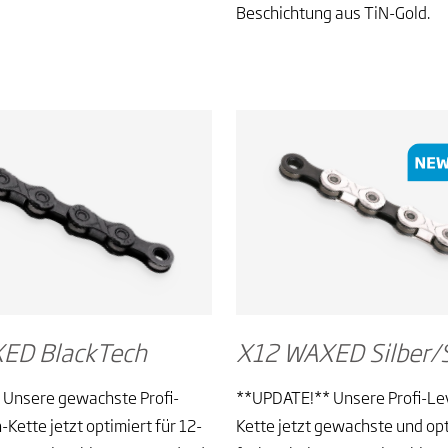
Beschichtung aus TiN-Gold.
ED BlackTech
X12 WAXED Silber/
Unsere gewachste Profi-
**UPDATE!** Unsere Profi-Lev
-Kette jetzt optimiert für 12-
Kette jetzt gewachste und opt