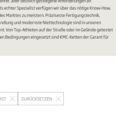
ahrer, aber deutlich gestiegene Anforderungen an
Als echter Spezialist verfügen wir über das nötige Know-How,
es Marktes zu meistern. Präziseste Fertigungstechnik,
ndlung und modernste Niettechnologie sind in unseren
t. Von Top-Athleten auf der Straße oder im Gelände getestet
ten Bedingungen eingesetzt sind KMC-Ketten der Garant für
HST
ZURÜCKSETZEN