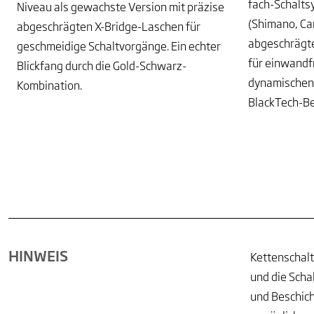
fach-Schalt
Niveau als gewachste Version mit präzise
(Shimano, Cam
abgeschrägten X-Bridge-Laschen für
abgeschrägte
geschmeidige Schaltvorgänge. Ein echter
für einwandf
Blickfang durch die Gold-Schwarz-
dynamischen 
Kombination.
BlackTech-Be
HINWEIS
Kettenschal
und die Scha
und Beschich