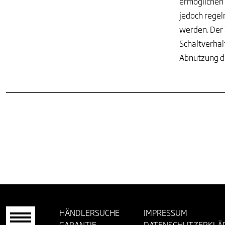
ermöglichen 
jedoch regel
werden. Der 
Schaltverhal
Abnutzung de
HÄNDLERSUCHE
IMPRESSUM
GARANTIE
DATENSCHUTZERKLÄ