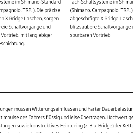
systeme im Shimano-Standard
fach-Schaltsysteme im Shim
pagnolo, TRP...). Die präzise
(Shimano, Campagnolo, TRP...)
n X-Bridge Laschen, sorgen
abgeschrägte X-Bridge-Lasche
reie Schaltvorgänge und
blitzsaubere Schaltvorgänge
Vortrieb; mit langlebiger
spürbaren Vortrieb.
schichtung.
tungen müssen Witterungseinflüssen und harter Dauerbelastu
ltimpulse des Fahrers flüssig und leise übertragen. Hochwertig
tungen sowie konstruktives Feintuning (z. B. x-Bridge) der Kett