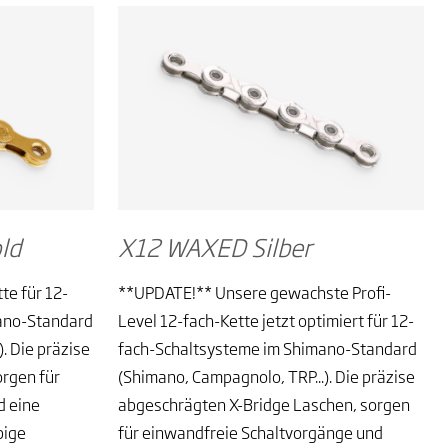
ld
X12 WAXED Silber
te für 12-
**UPDATE!** Unsere gewachste Profi-
ano-Standard
Level 12-fach-Kette jetzt optimiert für 12-
. Die präzise
fach-Schaltsysteme im Shimano-Standard
rgen für
(Shimano, Campagnolo, TRP...). Die präzise
d eine
abgeschrägten X-Bridge Laschen, sorgen
bige
für einwandfreie Schaltvorgänge und