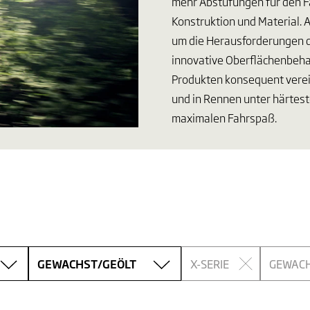
mehr Abstufungen für den F
Konstruktion und Material. 
um die Herausforderungen d
innovative Oberflächenbeha
Produkten konsequent verein
und in Rennen unter härtes
maximalen Fahrspaß.
GEWACHST/GEÖLT
X-SERIE
GEWAC